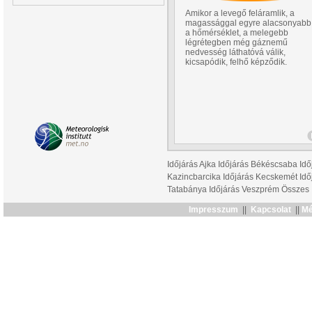
Amikor a levegő feláramlik, a
magassággal egyre alacsonyabb
a hőmérséklet, a melegebb
légrétegben még gáznemű
nedvesség láthatóvá válik,
kicsapódik, felhő képződik.
Időjárás Ajka
Időjárás Békéscsaba
Idő
Kazincbarcika
Időjárás Kecskemét
Idő
Tatabánya
Időjárás Veszprém
Összes
Impresszum
||
Kapcsolat
||
Mé