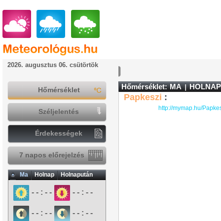
2026. augusztus 06. csütörtök
Hőmérséklet:
MA
HOLNAP
Hőmérséklet
Papkeszi
:
http://mymap.hu/Papke
Széljelentés
Érdekességek
7 napos előrejelzés
Ma
Holnap
Holnapután
- - : - -
- - : - -
- - : - -
- - : - -