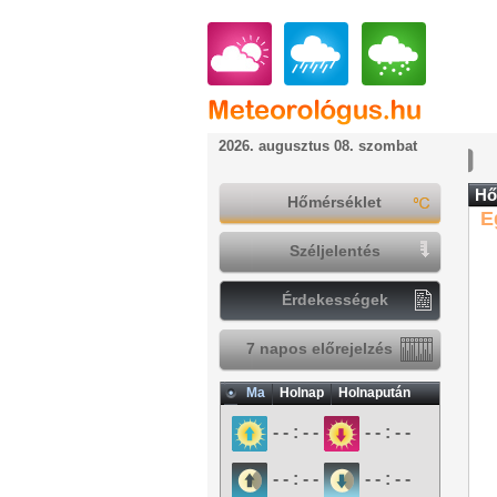
2026. augusztus 08. szombat
Hő
Hőmérséklet
E
Széljelentés
Érdekességek
7 napos előrejelzés
Ma
Holnap
Holnapután
- - : - -
- - : - -
- - : - -
- - : - -