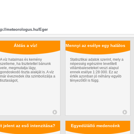
tp://meteorologus.hu/Eger
Áldás a víz!
Mennyi az esélye egy halálos
kimenetelű
A víz hatalmas és kemény
Statisztikai adatok szerint, mely a
szelleme, ha tisztelettel bánunk
népesség egészére levetített
villámcsapásnak?
vele, megmutatja lágy,
villámbaleseteket veszi alapul
gondoskodó tiszta alakját is. A víz
ennek esélye 1:28 000. Ez az
már évezredek óta szimbolizálja a
érték azonban jó néhány egyéb
tisztaságot,
tényezőtől is függ.
t jelent az eső intenzitása?
Egyedülálló medencénk