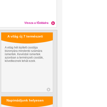
Vissza a főoldalra
A világ új 7 természeti
csodája
A világ hét épített csodája
bizonyára mindenki számára
ismertek. Kevésbé ismertek
azonban a természeti csodák,
következnek tehát ezek.
Napimádjunk helyesen