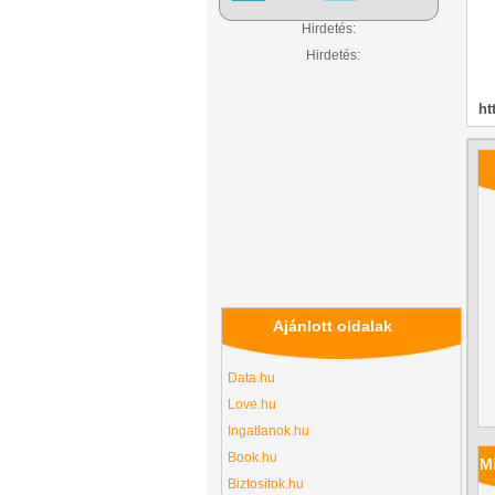
Hirdetés:
Hirdetés:
ht
Ajánlott oldalak
Data.hu
Love.hu
Ingatlanok.hu
Book.hu
Mi
Biztositok.hu