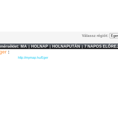
Válassz régiót:
mérséklet:
MA
HOLNAP
HOLNAPUTÁN
7 NAPOS ELŐRE
ger
:
http://mymap.hu/Eger