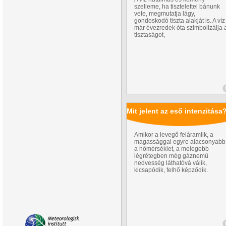
szelleme, ha tisztelettel bánunk
vele, megmutatja lágy,
gondoskodó tiszta alakját is. A víz
már évezredek óta szimbolizálja 
tisztaságot,
Mit jelent az eső intenzitása
Amikor a levegő feláramlik, a
magassággal egyre alacsonyabb
a hőmérséklet, a melegebb
légrétegben még gáznemű
nedvesség láthatóvá válik,
kicsapódik, felhő képződik.