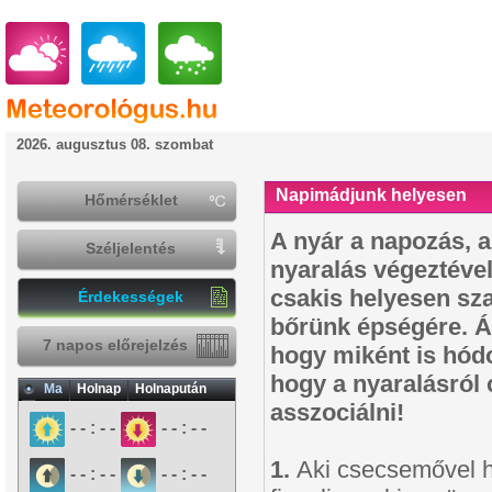
2026. augusztus 08. szombat
Napimádjunk helyesen
Hőmérséklet
A nyár a napozás, a
Széljelentés
nyaralás végeztével
csakis helyesen sza
Érdekességek
bőrünk épségére. Ál
7 napos előrejelzés
hogy miként is hód
hogy a nyaralásról 
Ma
Holnap
Holnapután
asszociálni!
- - : - -
- - : - -
1.
Aki csecsemővel h
- - : - -
- - : - -