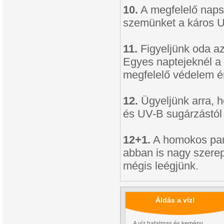
10.
A megfelelő naps
szemünket a káros U
11.
Figyeljünk oda az
Egyes naptejeknél a n
megfelelő védelem é
12.
Ügyeljünk arra, 
és UV-B sugárzástól 
12+1.
A homokos part
abban is nagy szere
mégis leégjünk.
Áldás a víz!
A víz hatalmas és kemény