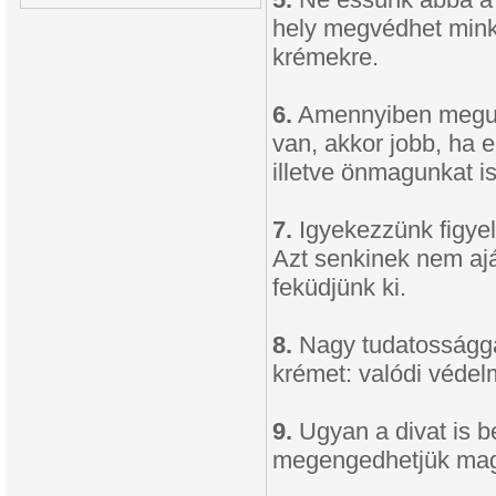
hely megvédhet minke
krémekre.
6.
Amennyiben megunv
van, akkor jobb, ha
illetve önmagunkat is
7.
Igyekezzünk figyel
Azt senkinek nem aján
feküdjünk ki.
8.
Nagy tudatosságga
krémet: valódi védel
9.
Ugyan a divat is b
megengedhetjük magu