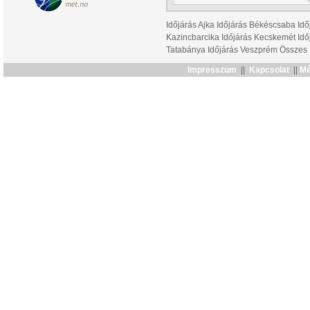
Időjárás Ajka
Időjárás Békéscsaba
Idő
Kazincbarcika
Időjárás Kecskemét
Idő
Tatabánya
Időjárás Veszprém
Összes
Impresszum
||
Kapcsolat
||
Mé