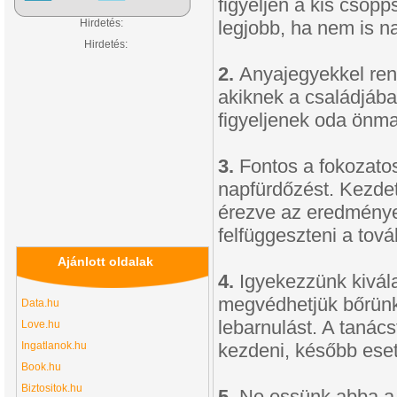
figyeljen a kis csöp
Hirdetés:
legjobb, ha nem is n
Hirdetés:
2.
Anyajegyekkel ren
akiknek a családjába
figyeljenek oda önm
3.
Fontos a fokozato
napfürdőzést. Kezdet
érezve az eredményeke
felfüggeszteni a tov
Ajánlott oldalak
4.
Igyekezzünk kivála
megvédhetjük bőrünke
Data.hu
lebarnulást. A tanác
Love.hu
Ingatlanok.hu
kezdeni, később ese
Book.hu
Biztositok.hu
5.
Ne essünk abba a t