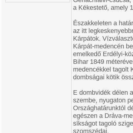
a Kékestető, amely 
Északkeleten a határo
az itt legkeskenyebb
Kárpátok. Vízválasztó
Kárpát-medencén belü
emelkedő Erdélyi-kö
Bihar 1849 méterével
medencékkel tagolt K
dombságai kötik öss
E dombvidék délen a 
szembe, nyugaton ped
Országhatárunktól dé
egészen a Dráva-mell
síkságot tagoló szi
szomszédai.