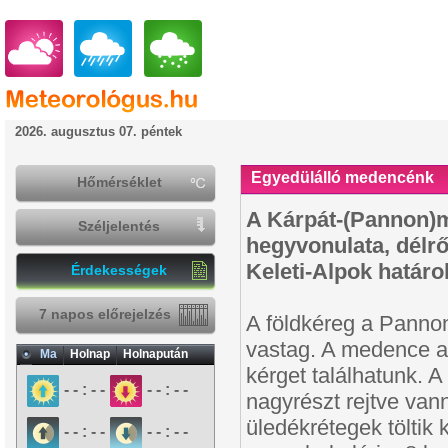
2026. augusztus 07. péntek
Egyedülálló medencénk
Hőmérséklet
A Kárpát-(Pannon)m
Széljelentés
hegyvonulata, délrő
Keleti-Alpok határol
Érdekességek
7 napos előrejelzés
A földkéreg a Pannon
vastag. A medence a
Ma
Holnap
Holnapután
kérget találhatunk.
- - : - -
- - : - -
nagyrészt rejtve van
üledékrétegek töltik
- - : - -
- - : - -