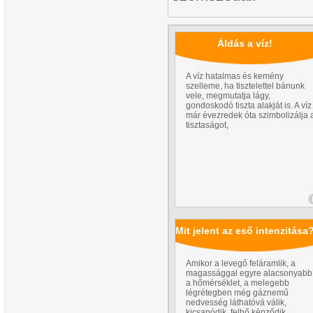
Áldás a víz!
A víz hatalmas és kemény
szelleme, ha tisztelettel bánunk
vele, megmutatja lágy,
gondoskodó tiszta alakját is. A víz
már évezredek óta szimbolizálja 
tisztaságot,
Mit jelent az eső intenzitása
Amikor a levegő feláramlik, a
magassággal egyre alacsonyabb
a hőmérséklet, a melegebb
légrétegben még gáznemű
nedvesség láthatóvá válik,
kicsapódik, felhő képződik.