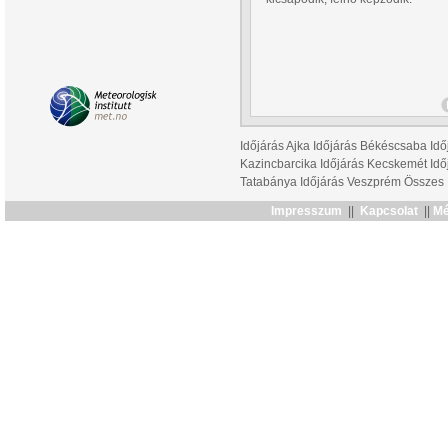
Időjárás Ajka
Időjárás Békéscsaba
Idő
Kazincbarcika
Időjárás Kecskemét
Idő
Tatabánya
Időjárás Veszprém
Összes
Impresszum
||
Kapcsolat
||
Mé