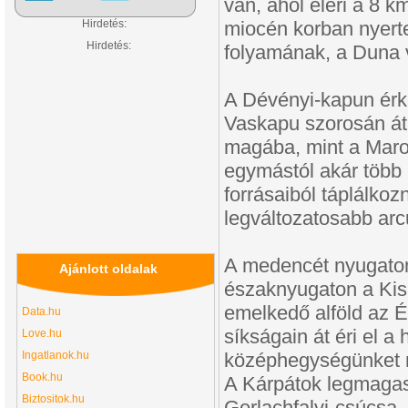
van, ahol eléri a 8 k
Hirdetés:
miocén korban nyert
Hirdetés:
folyamának, a Duna 
A Dévényi-kapun érk
Vaskapu szorosán át h
magába, mint a Maros
egymástól akár több 
forrásaiból táplálkoz
legváltozatosabb arcu
A medencét nyugaton 
Ajánlott oldalak
északnyugaton a Kisa
emelkedő alföld az És
Data.hu
síkságain át éri el a
Love.hu
Ingatlanok.hu
középhegységünket m
Book.hu
A Kárpátok legmagas
Biztositok.hu
Gerlachfalvi-csúcsa