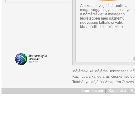
Amikor a levegő feláramlik, a
magassággal egyre alacsonyabb
a hőmérséklet, a melegebb
légrétegben még gáznemű
nedvesség láthatóvá válik,
kicsapódik, felhő képződik.
Időjárás Ajka
Időjárás Békéscsaba
Idő
Kazincbarcika
Időjárás Kecskemét
Idő
Tatabánya
Időjárás Veszprém
Összes
Impresszum
||
Kapcsolat
||
Mé