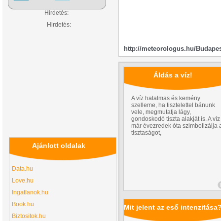
Hirdetés:
Hirdetés:
http://meteorologus.hu/Budape
Áldás a víz!
A víz hatalmas és kemény
szelleme, ha tisztelettel bánunk
vele, megmutatja lágy,
gondoskodó tiszta alakját is. A víz
már évezredek óta szimbolizálja 
tisztaságot,
Ajánlott oldalak
Data.hu
Love.hu
Ingatlanok.hu
Book.hu
Mit jelent az eső intenzitása
Biztositok.hu