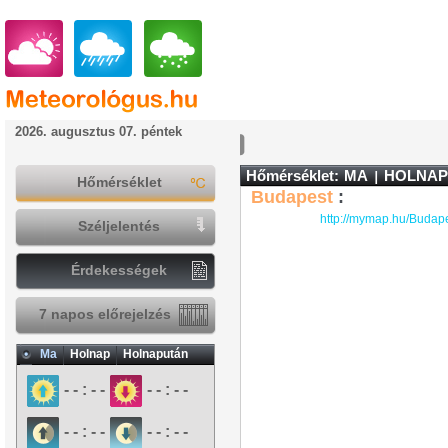
2026. augusztus 07. péntek
Hőmérséklet:
MA
HOLNAP
Hőmérséklet
Budapest
:
http://mymap.hu/Budap
Széljelentés
Érdekességek
7 napos előrejelzés
Ma
Holnap
Holnapután
- - : - -
- - : - -
- - : - -
- - : - -