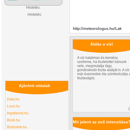
Hirdetés:
Hirdetés:
http://meteorologus.hu/Lak
Áldás a víz!
A víz hatalmas és kemény
szelleme, ha tisztelettel bánunk
vele, megmutatja lágy,
gondoskodó tiszta alakját is. A víz
már évezredek óta szimbolizálja 
tisztaságot,
Ajánlott oldalak
Data.hu
Love.hu
Ingatlanok.hu
Book.hu
Mit jelent az eső intenzitása
Biztositok.hu