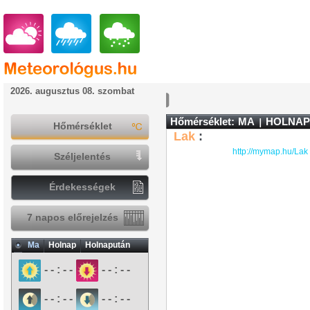
2026. augusztus 08. szombat
Hőmérséklet:
MA
HOLNAP
Hőmérséklet
Lak
:
http://mymap.hu/Lak
Széljelentés
Érdekességek
7 napos előrejelzés
Ma
Holnap
Holnapután
- - : - -
- - : - -
- - : - -
- - : - -