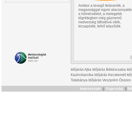
Amikor a levegő feláramlik, a
magassággal egyre alacsonyabb
a hőmérséklet, a melegebb
légrétegben még gáznemű
nedvesség láthatóvá válik,
kicsapódik, felhő képződik.
Időjárás Ajka
Időjárás Békéscsaba
Idő
Kazincbarcika
Időjárás Kecskemét
Idő
Tatabánya
Időjárás Veszprém
Összes
Impresszum
||
Kapcsolat
||
Mé