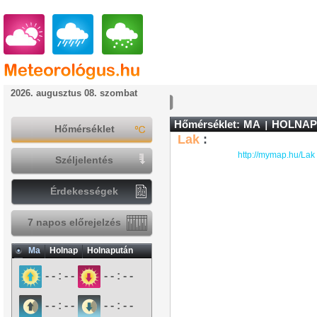
2026. augusztus 08. szombat
Hőmérséklet:
MA
HOLNAP
Hőmérséklet
Lak
:
http://mymap.hu/Lak
Széljelentés
Érdekességek
7 napos előrejelzés
Ma
Holnap
Holnapután
- - : - -
- - : - -
- - : - -
- - : - -