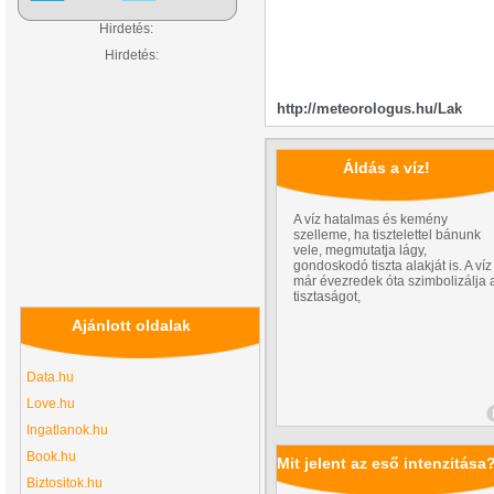
Hirdetés:
Hirdetés:
http://meteorologus.hu/Lak
Áldás a víz!
A víz hatalmas és kemény
szelleme, ha tisztelettel bánunk
vele, megmutatja lágy,
gondoskodó tiszta alakját is. A víz
már évezredek óta szimbolizálja 
tisztaságot,
Ajánlott oldalak
Data.hu
Love.hu
Ingatlanok.hu
Book.hu
Mit jelent az eső intenzitása
Biztositok.hu