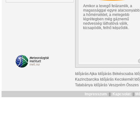
Amikor a levegő feláramlik, a
magassággal egyre alacsonyabb
a hőmérséklet, a melegebb
légrétegben még gáznemű
nedvesség láthatóvá válik,
kicsapódik, felhő képződik.
Időjárás Ajka
Időjárás Békéscsaba
Idő
Kazincbarcika
Időjárás Kecskemét
Idő
Tatabánya
Időjárás Veszprém
Összes
Impresszum
||
Kapcsolat
||
Mé