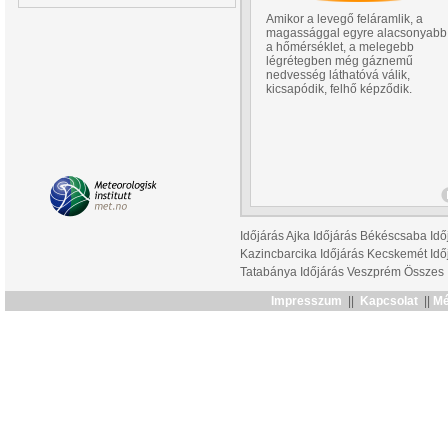
Amikor a levegő feláramlik, a
magassággal egyre alacsonyabb
a hőmérséklet, a melegebb
légrétegben még gáznemű
nedvesség láthatóvá válik,
kicsapódik, felhő képződik.
Időjárás Ajka
Időjárás Békéscsaba
Idő
Kazincbarcika
Időjárás Kecskemét
Idő
Tatabánya
Időjárás Veszprém
Összes
Impresszum
||
Kapcsolat
||
Mé