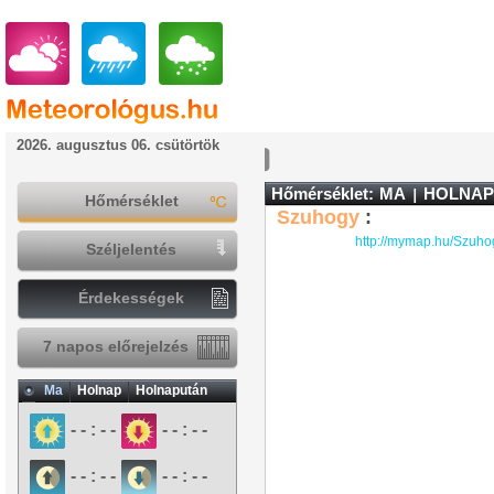
2026. augusztus 06. csütörtök
Hőmérséklet:
MA
HOLNAP
Hőmérséklet
Szuhogy
:
http://mymap.hu/Szuho
Széljelentés
Érdekességek
7 napos előrejelzés
Ma
Holnap
Holnapután
- - : - -
- - : - -
- - : - -
- - : - -