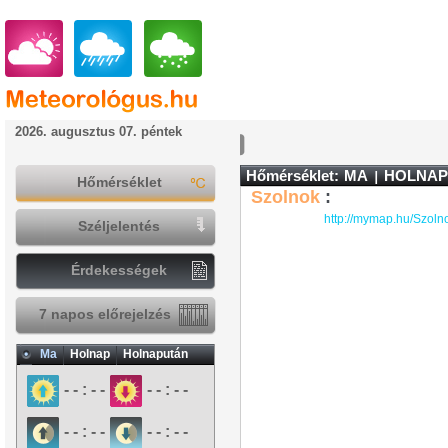
2026. augusztus 07. péntek
Hőmérséklet:
MA
HOLNAP
Hőmérséklet
Szolnok
:
http://mymap.hu/Szoln
Széljelentés
Érdekességek
7 napos előrejelzés
Ma
Holnap
Holnapután
- - : - -
- - : - -
- - : - -
- - : - -