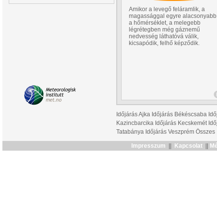
Amikor a levegő feláramlik, a
magassággal egyre alacsonyabb
a hőmérséklet, a melegebb
légrétegben még gáznemű
nedvesség láthatóvá válik,
kicsapódik, felhő képződik.
Időjárás Ajka
Időjárás Békéscsaba
Idő
Kazincbarcika
Időjárás Kecskemét
Idő
Tatabánya
Időjárás Veszprém
Összes
Impresszum
||
Kapcsolat
||
Mé