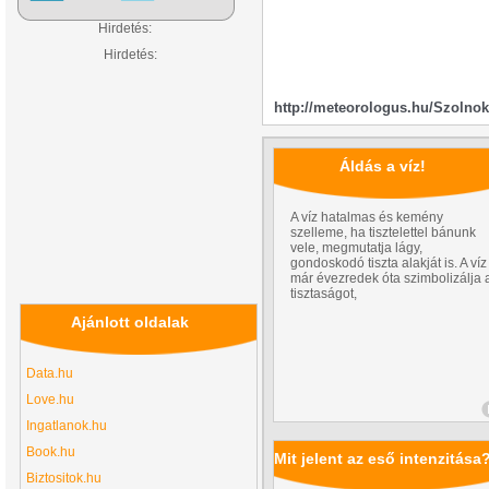
Hirdetés:
Hirdetés:
http://meteorologus.hu/Szolnok
Áldás a víz!
A víz hatalmas és kemény
szelleme, ha tisztelettel bánunk
vele, megmutatja lágy,
gondoskodó tiszta alakját is. A víz
már évezredek óta szimbolizálja 
tisztaságot,
Ajánlott oldalak
Data.hu
Love.hu
Ingatlanok.hu
Book.hu
Mit jelent az eső intenzitása
Biztositok.hu