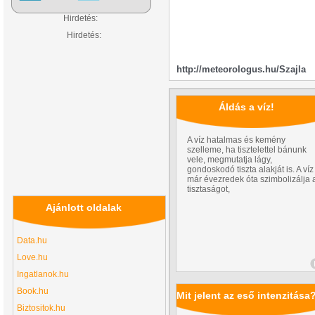
Hirdetés:
Hirdetés:
http://meteorologus.hu/Szajla
Áldás a víz!
A víz hatalmas és kemény
szelleme, ha tisztelettel bánunk
vele, megmutatja lágy,
gondoskodó tiszta alakját is. A víz
már évezredek óta szimbolizálja 
tisztaságot,
Ajánlott oldalak
Data.hu
Love.hu
Ingatlanok.hu
Book.hu
Mit jelent az eső intenzitása
Biztositok.hu