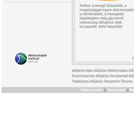
Amikor a levegő feláramlik, a
magassággal egyre alacsonyabb
a hőmérséklet, a melegebb
légrétegben még gáznemű
nedvesség láthatóvá válik,
kicsapódik, felhő képződik.
Időjárás Ajka
Időjárás Békéscsaba
Idő
Kazincbarcika
Időjárás Kecskemét
Idő
Tatabánya
Időjárás Veszprém
Összes
Impresszum
||
Kapcsolat
||
Mé