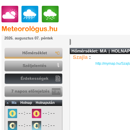
2026. augusztus 07. péntek
Hőmérséklet:
MA
HOLNAP
Hőmérséklet
Szajla
:
http://mymap.hu/Szajl
Széljelentés
Érdekességek
7 napos előrejelzés
Ma
Holnap
Holnapután
- - : - -
- - : - -
- - : - -
- - : - -