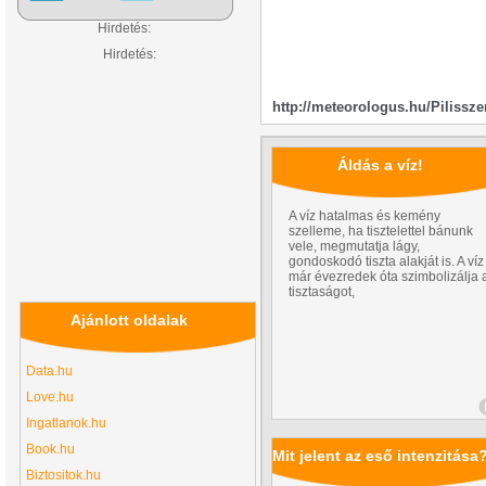
Hirdetés:
Hirdetés:
http://meteorologus.hu/Pilissze
Áldás a víz!
A víz hatalmas és kemény
szelleme, ha tisztelettel bánunk
vele, megmutatja lágy,
gondoskodó tiszta alakját is. A víz
már évezredek óta szimbolizálja 
tisztaságot,
Ajánlott oldalak
Data.hu
Love.hu
Ingatlanok.hu
Book.hu
Mit jelent az eső intenzitása
Biztositok.hu