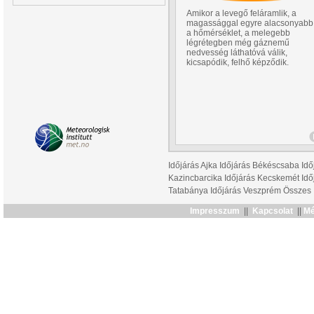
Amikor a levegő feláramlik, a
magassággal egyre alacsonyabb
a hőmérséklet, a melegebb
légrétegben még gáznemű
nedvesség láthatóvá válik,
kicsapódik, felhő képződik.
Időjárás Ajka
Időjárás Békéscsaba
Idő
Kazincbarcika
Időjárás Kecskemét
Idő
Tatabánya
Időjárás Veszprém
Összes
Impresszum
||
Kapcsolat
||
Mé