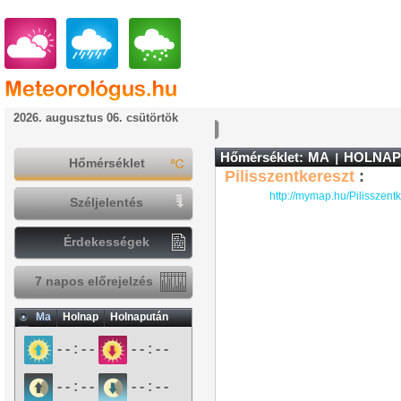
2026. augusztus 06. csütörtök
Hőmérséklet:
MA
HOLNAP
Hőmérséklet
Pilisszentkereszt
:
http://mymap.hu/Pilisszent
Széljelentés
Érdekességek
7 napos előrejelzés
Ma
Holnap
Holnapután
- - : - -
- - : - -
- - : - -
- - : - -