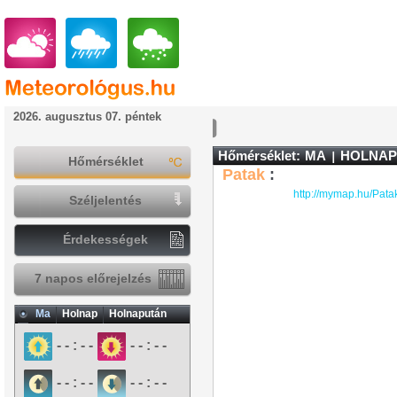
2026. augusztus 07. péntek
Hőmérséklet:
MA
HOLNAP
Hőmérséklet
Patak
:
http://mymap.hu/Pata
Széljelentés
Érdekességek
7 napos előrejelzés
Ma
Holnap
Holnapután
- - : - -
- - : - -
- - : - -
- - : - -