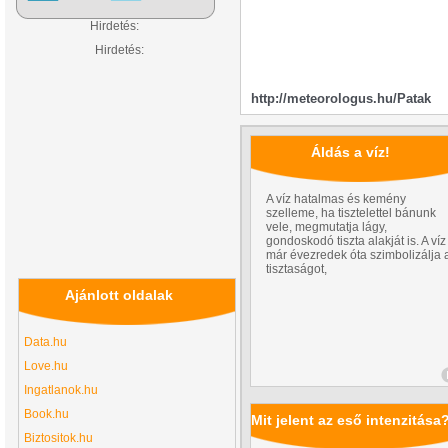
Hirdetés:
Hirdetés:
http://meteorologus.hu/Patak
Áldás a víz!
A víz hatalmas és kemény
szelleme, ha tisztelettel bánunk
vele, megmutatja lágy,
gondoskodó tiszta alakját is. A víz
már évezredek óta szimbolizálja 
tisztaságot,
Ajánlott oldalak
Data.hu
Love.hu
Ingatlanok.hu
Book.hu
Mit jelent az eső intenzitása
Biztositok.hu