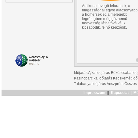
Amikor a levegő feláramlik, a
magassággal egyre alacsonyabb
a hőmérséklet, a melegebb
légrétegben még gáznemű
nedvesség láthatóvá válik,
kicsapódik, felhő képződik.
Időjárás Ajka
Időjárás Békéscsaba
Idő
Kazincbarcika
Időjárás Kecskemét
Idő
Tatabánya
Időjárás Veszprém
Összes
Impresszum
||
Kapcsolat
||
Mé