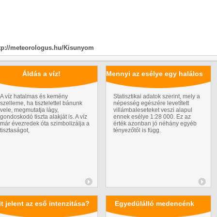
tp://meteorologus.hu/Kisunyom
Áldás a víz!
Mennyi az esélye egy halálos
kimenetelű
A víz hatalmas és kemény
Statisztikai adatok szerint, mely a
szelleme, ha tisztelettel bánunk
népesség egészére levetített
villámcsapásnak?
vele, megmutatja lágy,
villámbaleseteket veszi alapul
gondoskodó tiszta alakját is. A víz
ennek esélye 1:28 000. Ez az
már évezredek óta szimbolizálja a
érték azonban jó néhány egyéb
tisztaságot,
tényezőtől is függ.
t jelent az eső intenzitása?
Egyedülálló medencénk