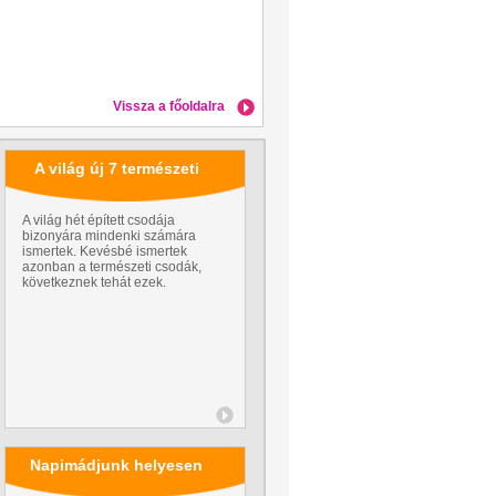
Vissza a főoldalra
A világ új 7 természeti
csodája
A világ hét épített csodája
bizonyára mindenki számára
ismertek. Kevésbé ismertek
azonban a természeti csodák,
következnek tehát ezek.
Napimádjunk helyesen