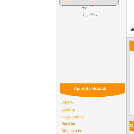
Hirdetés:
Hirdetés:
ht
Ajánlott oldalak
Data.hu
Love.hu
Ingatlanok.hu
Book.hu
Mi
Biztositok.hu