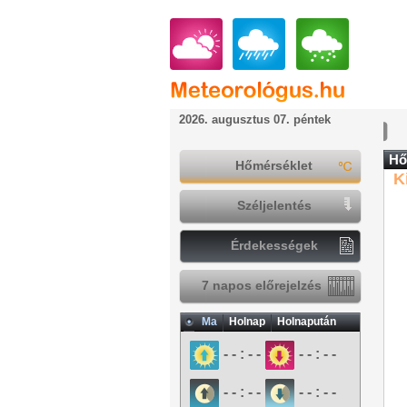
2026. augusztus 07. péntek
Hő
Hőmérséklet
K
Széljelentés
Érdekességek
7 napos előrejelzés
Ma
Holnap
Holnapután
- - : - -
- - : - -
- - : - -
- - : - -