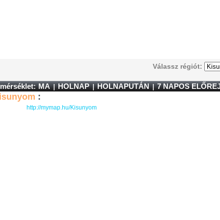
Válassz régiót:
mérséklet:
MA
HOLNAP
HOLNAPUTÁN
7 NAPOS ELŐRE
isunyom
:
http://mymap.hu/Kisunyom