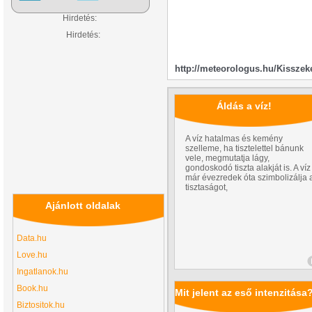
Hirdetés:
Hirdetés:
http://meteorologus.hu/Kisszek
Áldás a víz!
A víz hatalmas és kemény
szelleme, ha tisztelettel bánunk
vele, megmutatja lágy,
gondoskodó tiszta alakját is. A víz
már évezredek óta szimbolizálja 
tisztaságot,
Ajánlott oldalak
Data.hu
Love.hu
Ingatlanok.hu
Book.hu
Mit jelent az eső intenzitása
Biztositok.hu