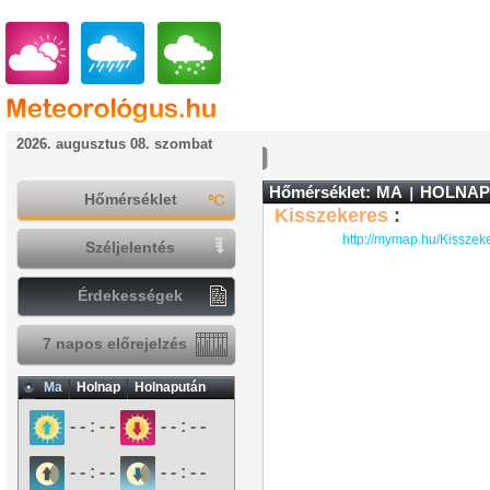
2026. augusztus 08. szombat
Hőmérséklet:
MA
HOLNAP
Hőmérséklet
Kisszekeres
:
http://mymap.hu/Kisszek
Széljelentés
Érdekességek
7 napos előrejelzés
Ma
Holnap
Holnapután
- - : - -
- - : - -
- - : - -
- - : - -