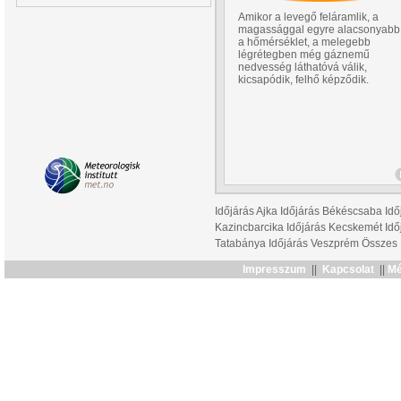
Amikor a levegő feláramlik, a
magassággal egyre alacsonyabb
a hőmérséklet, a melegebb
légrétegben még gáznemű
nedvesség láthatóvá válik,
kicsapódik, felhő képződik.
Időjárás Ajka
Időjárás Békéscsaba
Idő
Kazincbarcika
Időjárás Kecskemét
Idő
Tatabánya
Időjárás Veszprém
Összes
Impresszum
||
Kapcsolat
||
Mé