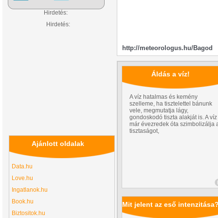
Hirdetés:
Hirdetés:
http://meteorologus.hu/Bagod
Áldás a víz!
A víz hatalmas és kemény
szelleme, ha tisztelettel bánunk
vele, megmutatja lágy,
gondoskodó tiszta alakját is. A víz
már évezredek óta szimbolizálja 
tisztaságot,
Ajánlott oldalak
Data.hu
Love.hu
Ingatlanok.hu
Book.hu
Mit jelent az eső intenzitása
Biztositok.hu