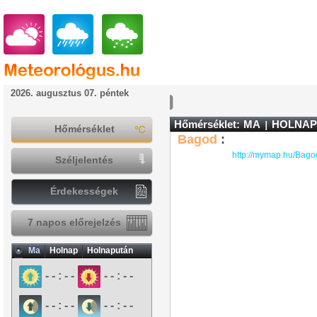
2026. augusztus 07. péntek
Hőmérséklet:
MA
HOLNAP
Hőmérséklet
Bagod
:
http://mymap.hu/Bago
Széljelentés
Érdekességek
7 napos előrejelzés
Ma
Holnap
Holnapután
- - : - -
- - : - -
- - : - -
- - : - -