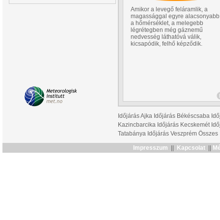
Amikor a levegő feláramlik, a
magassággal egyre alacsonyabb
a hőmérséklet, a melegebb
légrétegben még gáznemű
nedvesség láthatóvá válik,
kicsapódik, felhő képződik.
Időjárás Ajka
Időjárás Békéscsaba
Idő
Kazincbarcika
Időjárás Kecskemét
Idő
Tatabánya
Időjárás Veszprém
Összes
Impresszum
||
Kapcsolat
||
Mé