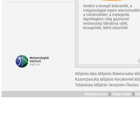
Amikor a levegő feláramlik, a
magassággal egyre alacsonyabb
a hőmérséklet, a melegebb
légrétegben még gáznemű
nedvesség láthatóvá válik,
kicsapódik, felhő képződik.
Időjárás Ajka
Időjárás Békéscsaba
Idő
Kazincbarcika
Időjárás Kecskemét
Idő
Tatabánya
Időjárás Veszprém
Összes
Impresszum
||
Kapcsolat
||
Mé