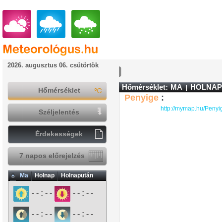
2026. augusztus 06. csütörtök
Hőmérséklet:
MA
HOLNAP
Hőmérséklet
Penyige
:
http://mymap.hu/Penyi
Széljelentés
Érdekességek
7 napos előrejelzés
Ma
Holnap
Holnapután
- - : - -
- - : - -
- - : - -
- - : - -