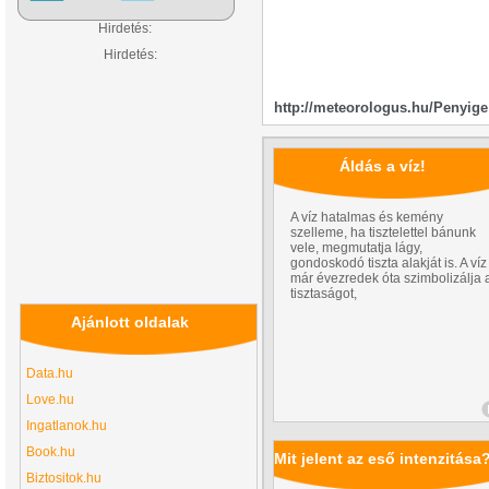
Hirdetés:
Hirdetés:
http://meteorologus.hu/Penyige
Áldás a víz!
A víz hatalmas és kemény
szelleme, ha tisztelettel bánunk
vele, megmutatja lágy,
gondoskodó tiszta alakját is. A víz
már évezredek óta szimbolizálja 
tisztaságot,
Ajánlott oldalak
Data.hu
Love.hu
Ingatlanok.hu
Book.hu
Mit jelent az eső intenzitása
Biztositok.hu