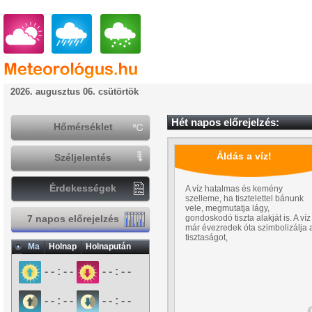
2026. augusztus 06. csütörtök
Hét napos előrejelzés:
Hőmérséklet
Áldás a víz!
Széljelentés
Érdekességek
A víz hatalmas és kemény
szelleme, ha tisztelettel bánunk
vele, megmutatja lágy,
7 napos előrejelzés
gondoskodó tiszta alakját is. A víz
már évezredek óta szimbolizálja 
tisztaságot,
Ma
Holnap
Holnapután
- - : - -
- - : - -
- - : - -
- - : - -