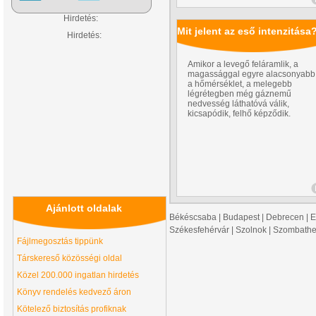
Hirdetés:
Mit jelent az eső intenzitása
Hirdetés:
Amikor a levegő feláramlik, a
magassággal egyre alacsonyabb
a hőmérséklet, a melegebb
légrétegben még gáznemű
nedvesség láthatóvá válik,
kicsapódik, felhő képződik.
Ajánlott oldalak
Békéscsaba
|
Budapest
|
Debrecen
|
E
Székesfehérvár
|
Szolnok
|
Szombathe
Fájlmegosztás tippünk
Társkereső közösségi oldal
Közel 200.000 ingatlan hirdetés
Könyv rendelés kedvező áron
Kötelező biztosítás profiknak